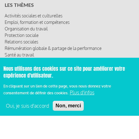
LES THÈMES
Activités sociales et culturelles
Emploi, formation et compétences
Organisation du travail
Protection sociale
Relations sociales
Rémunération globale & partage de la performance
Santé au travail
Vie économique, RSE & solidarité
Nous utilisons des cookies sur ce site pour améliorer votre
ACCÈS RAPIDE
expérience d'utilisateur.
Les abonnements
En cliquant sur un lien de cette page, vous nous donnez votre
Les rencontres
Plus d'infos
consentement de définir des cookies.
Les ressources
Oui, je suis d'accord
Non, merci
© 2019 Miroir Social - Réalisé par
Cafffeine
Mentions légales et condition générale d’utilisation et