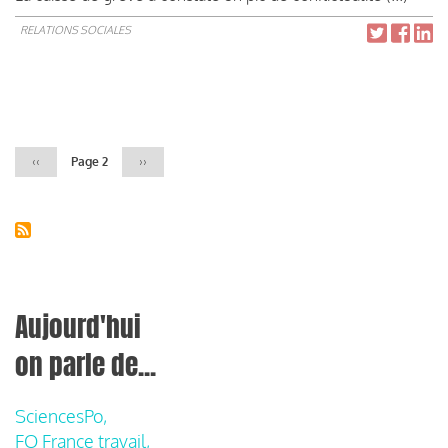
RELATIONS SOCIALES
Pagination
Page
‹‹
Page 2
Page
››
précédente
suivante
Aujourd'hui
on parle de...
SciencesPo,
FO France travail,