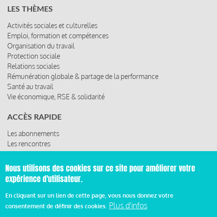
LES THÈMES
Activités sociales et culturelles
Emploi, formation et compétences
Organisation du travail
Protection sociale
Relations sociales
Rémunération globale & partage de la performance
Santé au travail
Vie économique, RSE & solidarité
ACCÈS RAPIDE
Les abonnements
Les rencontres
Les ressources
Nous utilisons des cookies sur ce site pour améliorer votre
expérience d'utilisateur.
© 2019 Miroir Social - Réalisé par
Cafffeine
En cliquant sur un lien de cette page, vous nous donnez votre
Plus d'infos
consentement de définir des cookies.