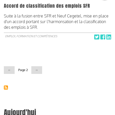
Accord de classification des emplois SFR
Suite à la fusion entre SFR et Neuf Cegetel, mise en place
d'un accord portant sur l'harmonsation et la classification
des emplois à SFR.
EMPLOI, FORMATION ET COMPÉTENCES
Pagination
Page
‹‹
Page 2
Page
››
précédente
suivante
Aujourd'hui