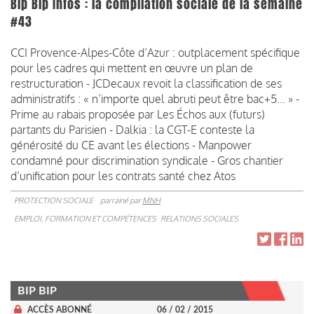
Bip Bip Infos : la compilation sociale de la semaine
#43
CCI Provence-Alpes-Côte d’Azur : outplacement spécifique
pour les cadres qui mettent en œuvre un plan de
restructuration - JCDecaux revoit la classification de ses
administratifs : « n’importe quel abruti peut être bac+5... » -
Prime au rabais proposée par Les Échos aux (futurs)
partants du Parisien - Dalkia : la CGT-E conteste la
générosité du CE avant les élections - Manpower
condamné pour discrimination syndicale - Gros chantier
d’unification pour les contrats santé chez Atos
PROTECTION SOCIALE
parrainé par
MNH
EMPLOI, FORMATION ET COMPÉTENCES
RELATIONS SOCIALES
BIP BIP
ACCÈS ABONNÉ
06 / 02 / 2015