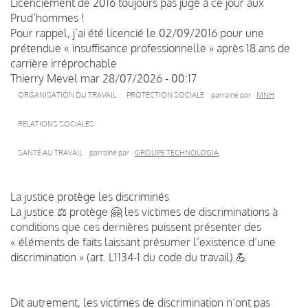
Licenciement de 2016 toujours pas jugé à ce jour aux
Prud’hommes !
Pour rappel, j’ai été licencié le 02/09/2016 pour une
prétendue « insuffisance professionnelle » après 18 ans de
carrière irréprochable
Thierry Mevel
mar 28/07/2026 - 00:17
ORGANISATION DU TRAVAIL
PROTECTION SOCIALE
parrainé par
MNH
RELATIONS SOCIALES
SANTÉ AU TRAVAIL
parrainé par
GROUPE TECHNOLOGIA
La justice protège les discriminés
La justice ⚖ protège 🤗 les victimes de discriminations à
conditions que ces dernières puissent présenter des
« éléments de faits laissant présumer l’existence d’une
discrimination » (art. L1134-1 du code du travail) 💪
Dit autrement, les victimes de discrimination n’ont pas