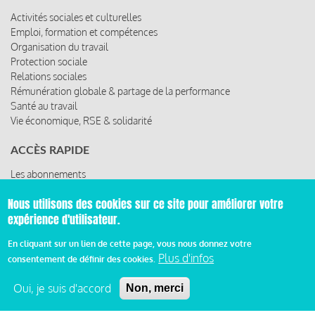
Activités sociales et culturelles
Emploi, formation et compétences
Organisation du travail
Protection sociale
Relations sociales
Rémunération globale & partage de la performance
Santé au travail
Vie économique, RSE & solidarité
ACCÈS RAPIDE
Les abonnements
Les rencontres
Nous utilisons des cookies sur ce site pour améliorer votre
Les ressources
expérience d'utilisateur.
En cliquant sur un lien de cette page, vous nous donnez votre
Plus d'infos
consentement de définir des cookies.
© 2019 Miroir Social - Réalisé par
Cafffeine
Oui, je suis d'accord
Non, merci
Mentions légales et condition générale d’utilisation et
Pied
d’abonnement