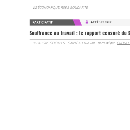
VIE ÉCONOMIQUE, RSE & SOLIDARITÉ
ACCÈS PUBLIC
PARTICIPATIF
Souffrance au travail : le rapport censuré du 
RELATIONS SOCIALES
SANTÉ AU TRAVAIL
parrainé par
GROUPE