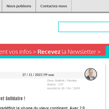
Nous publions
Contactez-nous
Rechercher
nt vos infos >
Recevez
la Newsletter >
27 / 11 / 2023
| 99 vues
Denis Stokkink / Membre
Articles : 159
Inscrit(e) le 28 / 04 / 2009
et Solidaire !
redéfinir le visage du vieux continent. Avec 2,8