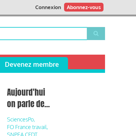
Connexion
Abonnez-vous
Devenez membre
Aujourd'hui
on parle de...
SciencesPo,
FO France travail,
SNPEA CFDT