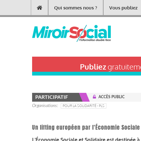
Aller
Qui sommes nous ?
Vous publiez
Main
au
contenu
navigation
principal
Publiez
gratuiteme
PARTICIPATIF
ACCÈS PUBLIC
Organisations
POUR LA SOLIDARITÉ - PLS
Un lifting européen par l'Économie Sociale 
L'Économie Sociale et Solidaire est destinée à 