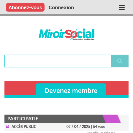
Aller
Qui sommes nous ?
Vous publiez
Nous publions
Contactez-nous
Abonnez-vous
Connexion
Main
au
contenu
navigation
principal
Rechercher
Devenez membre
PARTICIPATIF
ACCÈS PUBLIC
02 / 04 / 2025
| 54 vues
Mireille Herriberry