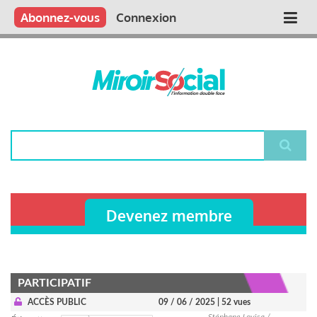
Aller
Qui sommes nous ?
Vous publiez
Nous publions
Contactez-nous
Abonnez-vous
Connexion
Main
au
contenu
navigation
principal
Rechercher
Devenez membre
PARTICIPATIF
ACCÈS PUBLIC
09 / 06 / 2025
| 52 vues
Stéphane Lovisa /