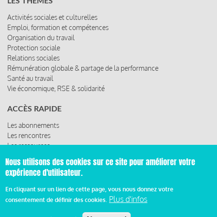
LES THÈMES
Activités sociales et culturelles
Emploi, formation et compétences
Organisation du travail
Protection sociale
Relations sociales
Rémunération globale & partage de la performance
Santé au travail
Vie économique, RSE & solidarité
ACCÈS RAPIDE
Les abonnements
Les rencontres
Les ressources
Nous utilisons des cookies sur ce site pour améliorer votre
expérience d'utilisateur.
© 2019 Miroir Social - Réalisé par
Cafffeine
En cliquant sur un lien de cette page, vous nous donnez votre
Plus d'infos
consentement de définir des cookies.
Mentions légales et condition générale d’utilisation et
d’abonnement