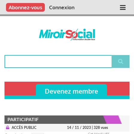
Aller
Qui sommes nous ?
Vous publiez
Nous publions
Contactez-nous
Abonnez-vous
Connexion
Main
au
contenu
navigation
principal
Rechercher
Devenez membre
PARTICIPATIF
ACCÈS PUBLIC
14 / 11 / 2023
| 328 vues
Cgt Macif UES