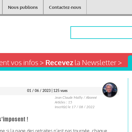
Nous publions
Contactez-nous
Rechercher
nt vos infos >
Recevez
la Newsletter >
01 / 06 / 2023
| 125 vues
Jean Claude Mailly / Abonné
Articles : 15
Inscrit(e) le 17 / 08 / 2022
s'imposent !
 si la page des retraites n’est pas tournée, chaque