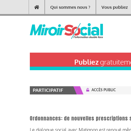
Aller
Qui sommes nous ?
Vous publiez
Main
au
contenu
navigation
principal
Publiez
gratuiteme
PARTICIPATIF
ACCÈS PUBLIC
Ordonnances: de nouvelles prescriptions 
Le dialogue social avec Matignon est renoué même