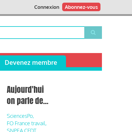
Connexion
Abonnez-vous
Devenez membre
Aujourd'hui
on parle de...
SciencesPo,
FO France travail,
SNPEA CFDT