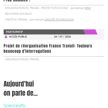
ORGANISATION DU TRAVAIL
PROTECTION SOCIALE
parrainé par
MNH
RELATIONS SOCIALES
SANTÉ AU TRAVAIL
parrainé par
GROUPE TECHNOLOGIA
PARTICIPATIF
ACCÈS PUBLIC
24 / 07 / 2026
Projet de réorganisation France Travail: Toujours
beaucoup d'interrogations
ORGANISATION DU TRAVAIL
Aujourd'hui
on parle de...
SciencesPo,