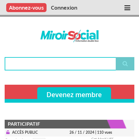
Aller
Qui sommes nous ?
Vous publiez
Nous publions
Contactez-nous
Abonnez-vous
Connexion
Main
au
contenu
navigation
principal
Rechercher
Devenez membre
PARTICIPATIF
ACCÈS PUBLIC
26 / 11 / 2024
| 110 vues
Cgt Macif UES