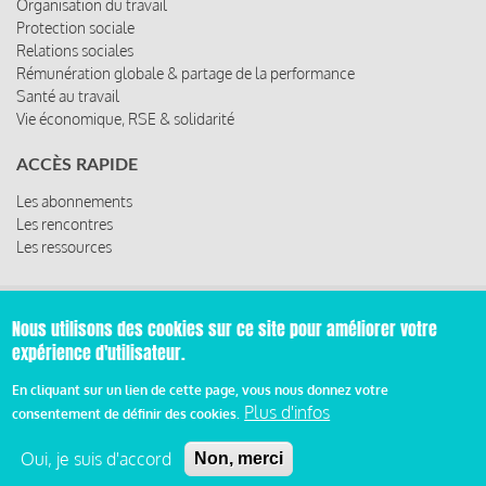
Organisation du travail
Protection sociale
Relations sociales
Rémunération globale & partage de la performance
Santé au travail
Vie économique, RSE & solidarité
ACCÈS RAPIDE
Les abonnements
Les rencontres
Les ressources
Nous utilisons des cookies sur ce site pour améliorer votre
© 2019 Miroir Social - Réalisé par
Cafffeine
expérience d'utilisateur.
Mentions légales et condition générale d’utilisation et
En cliquant sur un lien de cette page, vous nous donnez votre
Pied
d’abonnement
Plus d'infos
consentement de définir des cookies.
de
Oui, je suis d'accord
Non, merci