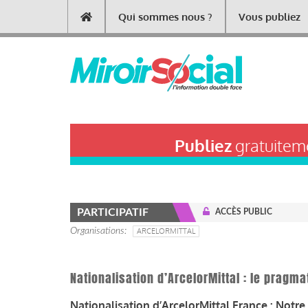
Aller
Qui sommes nous ?
Vous publiez
Main
au
contenu
navigation
principal
Publiez
gratuiteme
PARTICIPATIF
ACCÈS PUBLIC
Organisations
ARCELORMITTAL
Nationalisation d’ArcelorMittal : le pragma
Nationalisation d’ArcelorMittal France : Notr