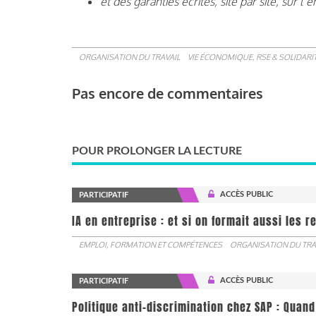
et des garanties écrites, site par site, sur
ORGANISATION DU TRAVAIL
VIE ÉCONOMIQUE, RSE & SOLIDARI
Pas encore de commentaires
POUR PROLONGER LA LECTURE
ACCÈS PUBLIC
PARTICIPATIF
IA en entreprise : et si on formait aussi les 
EMPLOI, FORMATION ET COMPÉTENCES
ORGANISATION DU TRA
ACCÈS PUBLIC
PARTICIPATIF
Politique anti-discrimination chez SAP : Quand