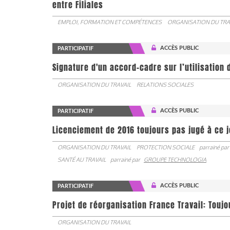
entre Filiales
EMPLOI, FORMATION ET COMPÉTENCES
ORGANISATION DU TRA
ACCÈS PUBLIC
PARTICIPATIF
Signature d'un accord-cadre sur l’utilisation 
ORGANISATION DU TRAVAIL
RELATIONS SOCIALES
ACCÈS PUBLIC
PARTICIPATIF
Licenciement de 2016 toujours pas jugé à ce 
ORGANISATION DU TRAVAIL
PROTECTION SOCIALE
parrainé par
SANTÉ AU TRAVAIL
parrainé par
GROUPE TECHNOLOGIA
ACCÈS PUBLIC
PARTICIPATIF
Projet de réorganisation France Travail: Touj
ORGANISATION DU TRAVAIL