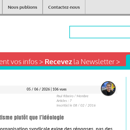
Nous publions
Contactez-nous
Rechercher
nt vos infos >
Recevez
la Newsletter >
05 / 06 / 2026
| 106 vues
Paul Ribeiro / Membre
Articles : 7
Inscrit(e) le 08 / 02 / 2016
tisme plutôt que l’idéologie
e organisation syndicale exige des réponses, pas des