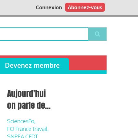
Connexion
Abonnez-vous
Devenez membre
Aujourd'hui
on parle de...
SciencesPo,
FO France travail,
SNPEA CFDT