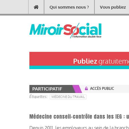
Aller
Qui sommes nous ?
Vous publiez
Main
au
contenu
navigation
principal
Publiez
gratuiteme
PARTICIPATIF
ACCÈS PUBLIC
Étiquettes
MÉDECINE DU TRAVAIL
Médecine conseil-contrôle dans les IEG : u
Depuis 2011, les employeurs au sein de la branche