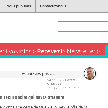
Nous publions
Contactez-nous
Rechercher
nt vos infos >
Recevez
la Newsletter >
25 / 03 / 2022
| 516 vues
Alain ANDRE / Membre
Articles : 91
Inscrit(e) le 09 / 06 / 2021
n recul social qui devra attendre
 n’ont eu de cesse de faire « évoluer» le rôle de la