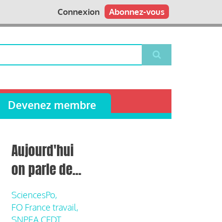
Connexion
Abonnez-vous
Devenez membre
Aujourd'hui
on parle de...
SciencesPo,
FO France travail,
SNPEA CFDT