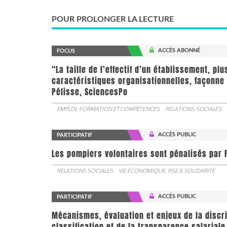
POUR PROLONGER LA LECTURE
ACCÈS ABONNÉ
FOCUS
“La taille de l’effectif d’un établissement, pl
caractéristiques organisationnelles, façonne 
Pélisse, SciencesPo
EMPLOI, FORMATION ET COMPÉTENCES
RELATIONS SOCIALES
ACCÈS PUBLIC
PARTICIPATIF
Les pompiers volontaires sont pénalisés par F
RELATIONS SOCIALES
VIE ÉCONOMIQUE, RSE & SOLIDARITÉ
ACCÈS PUBLIC
PARTICIPATIF
Mécanismes, évaluation et enjeux de la discr
classification et de la transparence salariale