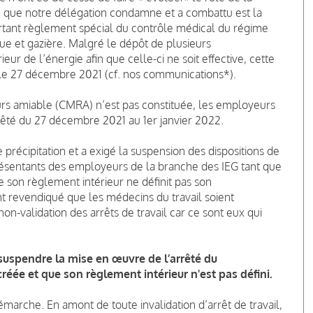
n que notre délégation condamne et a combattu est la
ortant règlement spécial du contrôle médical du régime
que et gazière. Malgré le dépôt de plusieurs
r de l’énergie afin que celle-ci ne soit effective, cette
u le 27 décembre 2021 (cf. nos communications*).
rs amiable (CMRA) n’est pas constituée, les employeurs
rêté du 27 décembre 2021 au 1er janvier 2022.
précipitation et a exigé la suspension des dispositions de
résentants des employeurs de la branche des IEG tant que
 son règlement intérieur ne définit pas son
 revendiqué que les médecins du travail soient
on-validation des arrêts de travail car ce sont eux qui
suspendre la mise en œuvre de l’arrêté du
éée et que son règlement intérieur n'est pas défini.
émarche. En amont de toute invalidation d’arrêt de travail,