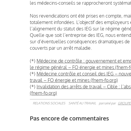
les médecins-conseils se rapprocheront systéma
Nos revendications ont été prises en compte, mais
totalement infondées. L’objectif des employeur
l’alignement du statut des IEG sur le régime génér
Quelle que soit l’entreprise des IEG, nous enten
sur d’éventuelles conséquences dramatiques de leu
couverts par un arrêt maladie.
(*)
Médecine de contrôle : gouvernement et empl
le régime général – FO énergie et mines (fnem-f
(*)
Médecine contrôle et conseil des IEG – nouvel
travail – FO énergie et mines (fnem-fo.org)
(*)
Invalidation des arrêts de travail – Cible : l’
(fnem-fo.org)
RELATIONS SOCIALES
SANTÉ AU TRAVAIL
parrainé par
GROUPE
Pas encore de commentaires