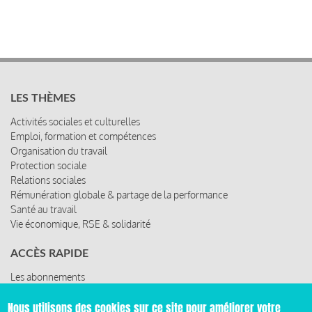
LES THÈMES
Activités sociales et culturelles
Emploi, formation et compétences
Organisation du travail
Protection sociale
Relations sociales
Rémunération globale & partage de la performance
Santé au travail
Vie économique, RSE & solidarité
ACCÈS RAPIDE
Les abonnements
Les rencontres
Les ressources
Nous utilisons des cookies sur ce site pour améliorer votre