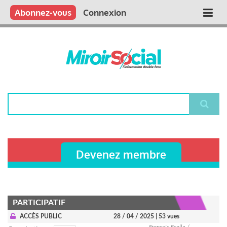
Aller
Qui sommes nous ?
Vous publiez
Nous publions
Contactez-nous
Abonnez-vous
Connexion
Main
au
contenu
navigation
principal
Rechercher
Devenez membre
PARTICIPATIF
ACCÈS PUBLIC
28 / 04 / 2025
| 53 vues
François Ecalle /