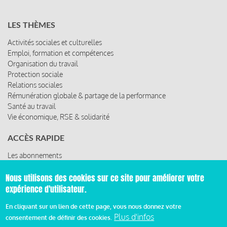
LES THÈMES
Activités sociales et culturelles
Emploi, formation et compétences
Organisation du travail
Protection sociale
Relations sociales
Rémunération globale & partage de la performance
Santé au travail
Vie économique, RSE & solidarité
ACCÈS RAPIDE
Les abonnements
Les rencontres
Les ressources
Nous utilisons des cookies sur ce site pour améliorer votre
expérience d'utilisateur.
En cliquant sur un lien de cette page, vous nous donnez votre
Plus d'infos
© 2019 Miroir Social - Réalisé par
Cafffeine
consentement de définir des cookies.