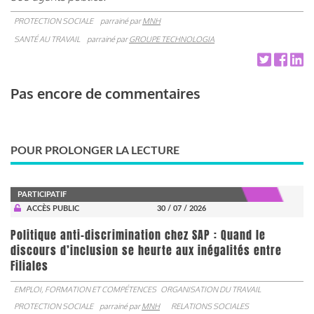
PROTECTION SOCIALE
parrainé par
MNH
SANTÉ AU TRAVAIL
parrainé par
GROUPE TECHNOLOGIA
Pas encore de commentaires
POUR PROLONGER LA LECTURE
PARTICIPATIF
ACCÈS PUBLIC
30 / 07 / 2026
Politique anti-discrimination chez SAP : Quand le
discours d’inclusion se heurte aux inégalités entre
Filiales
EMPLOI, FORMATION ET COMPÉTENCES
ORGANISATION DU TRAVAIL
PROTECTION SOCIALE
parrainé par
MNH
RELATIONS SOCIALES