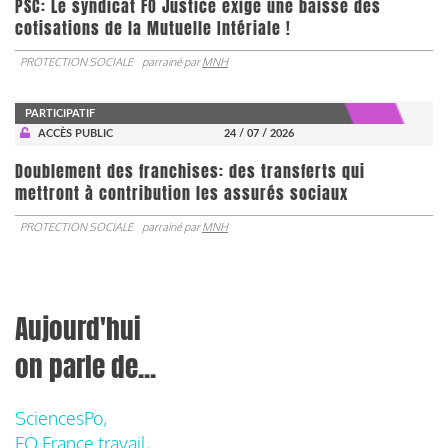
PSC: Le syndicat FO Justice exige une baisse des
cotisations de la Mutuelle Intériale !
PROTECTION SOCIALE
parrainé par
MNH
PARTICIPATIF
ACCÈS PUBLIC
24 / 07 / 2026
Doublement des franchises: des transferts qui
mettront à contribution les assurés sociaux
PROTECTION SOCIALE
parrainé par
MNH
Aujourd'hui
on parle de...
SciencesPo,
FO France travail,