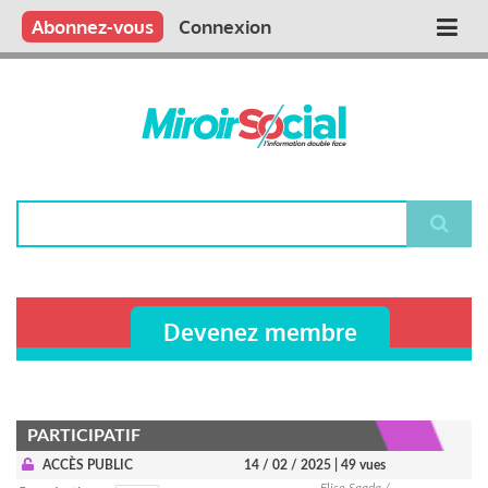
Aller
Qui sommes nous ?
Vous publiez
Nous publions
Contactez-nous
Abonnez-vous
Connexion
Main
au
contenu
navigation
principal
Rechercher
Devenez membre
PARTICIPATIF
ACCÈS PUBLIC
14 / 02 / 2025
| 49 vues
Elise Saada /