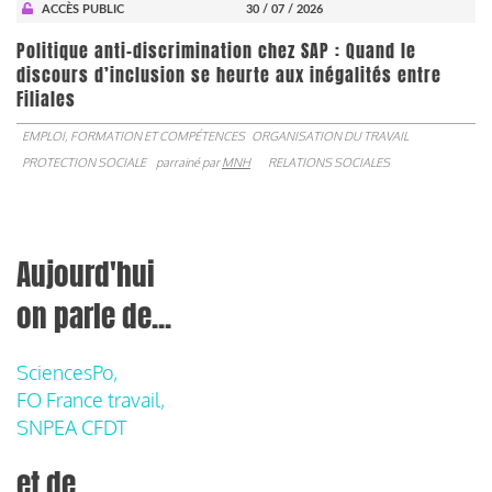
ACCÈS PUBLIC
30 / 07 / 2026
Politique anti-discrimination chez SAP : Quand le
discours d’inclusion se heurte aux inégalités entre
Filiales
EMPLOI, FORMATION ET COMPÉTENCES
ORGANISATION DU TRAVAIL
PROTECTION SOCIALE
parrainé par
MNH
RELATIONS SOCIALES
Aujourd'hui
on parle de...
SciencesPo,
FO France travail,
SNPEA CFDT
et de...