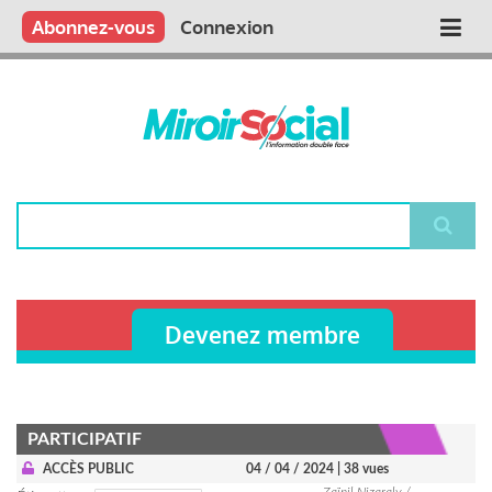
Aller
Qui sommes nous ?
Vous publiez
Nous publions
Contactez-nous
Abonnez-vous
Connexion
Main
au
contenu
navigation
principal
Rechercher
Devenez membre
PARTICIPATIF
ACCÈS PUBLIC
04 / 04 / 2024
| 38 vues
Zaïnil Nizaraly /