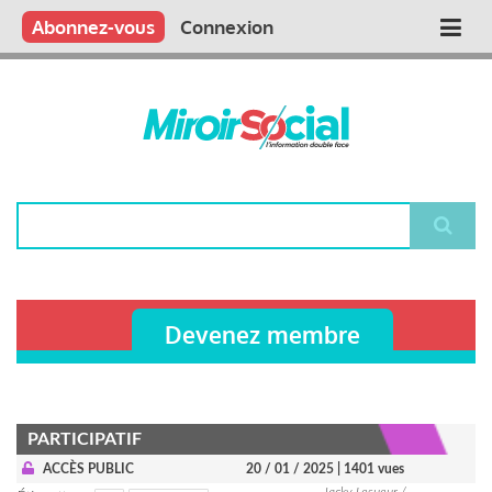
Aller
Qui sommes nous ?
Vous publiez
Nous publions
Contactez-nous
Abonnez-vous
Connexion
Main
au
contenu
navigation
principal
Rechercher
Devenez membre
PARTICIPATIF
ACCÈS PUBLIC
20 / 01 / 2025
| 1401 vues
Jacky Lesueur /