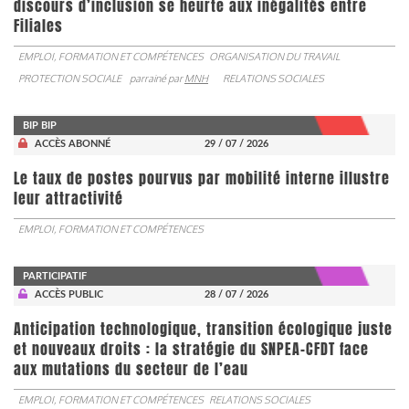
discours d’inclusion se heurte aux inégalités entre
Filiales
EMPLOI, FORMATION ET COMPÉTENCES
ORGANISATION DU TRAVAIL
PROTECTION SOCIALE
parrainé par
MNH
RELATIONS SOCIALES
BIP BIP
ACCÈS ABONNÉ
29 / 07 / 2026
Le taux de postes pourvus par mobilité interne illustre
leur attractivité
EMPLOI, FORMATION ET COMPÉTENCES
PARTICIPATIF
ACCÈS PUBLIC
28 / 07 / 2026
Anticipation technologique, transition écologique juste
et nouveaux droits : la stratégie du SNPEA-CFDT face
aux mutations du secteur de l’eau
EMPLOI, FORMATION ET COMPÉTENCES
RELATIONS SOCIALES