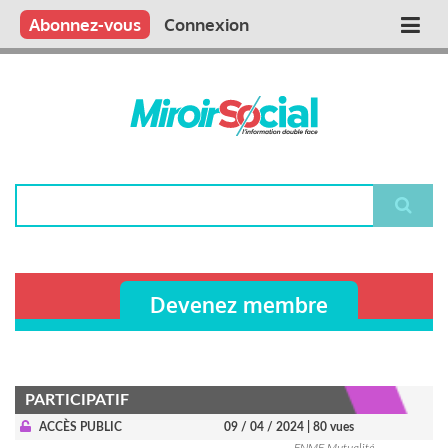
Aller
Qui sommes nous ?
Vous publiez
Nous publions
Contactez-nous
Abonnez-vous
Connexion
Main
au
contenu
navigation
principal
Rechercher
Devenez membre
PARTICIPATIF
ACCÈS PUBLIC
09 / 04 / 2024
| 80 vues
FNMF Mutualité