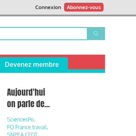
Connexion
Abonnez-vous
Devenez membre
Aujourd'hui
on parle de...
SciencesPo,
FO France travail,
SNPEA CFDT