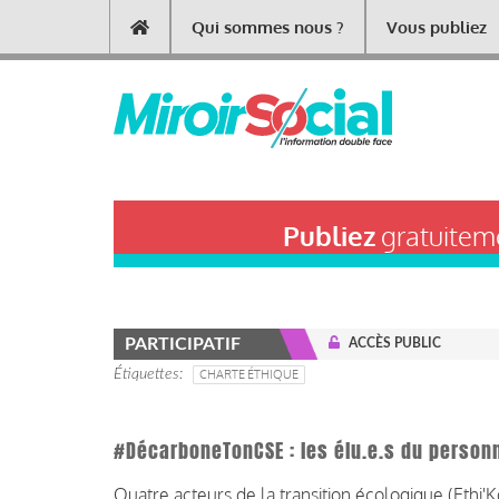
Aller
Qui sommes nous ?
Vous publiez
Main
au
contenu
navigation
principal
Publiez
gratuiteme
PARTICIPATIF
ACCÈS PUBLIC
Étiquettes
CHARTE ÉTHIQUE
#DécarboneTonCSE : les élu.e.s du personn
Quatre acteurs de la transition écologique (
Ethi'