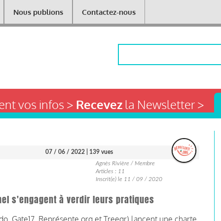
Nous publions
Contactez-nous
Rechercher
nt vos infos >
Recevez
la Newsletter >
07 / 06 / 2022
| 139 vues
Agnès Rivière / Membre
Articles : 11
Inscrit(e) le 11 / 09 / 2020
el s'engagent à verdir leurs pratiques
Kdo
,
Gate17
,
Représente.org
et
Treegr
) lancent une charte