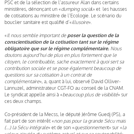
PSC et de la sélection de l’assureur Alan dans certains
ministères, dénonçant un «
dumping socia
l» et les hausses
de cotisations au ministère de l’Ecologie. Le scénario du
bouclier sanitaire est qualifié d’«
illusoire
».
«
Il nous semble important de
poser la question de la
conscientisation de la cotisation tant sur le régime
obligatoire que sur le régime complémentaire.
Nous
doutons aujourd’hui de plus en plus fortement que le
citoyen, le contribuable, sache exactement à quoi sert sa
contribution sociale et se pose également beaucoup de
questions sur sa cotisation à un contrat de
complémentaire
», a, quant à lui, observé David Olliver-
Lannuzel, administrateur CGT-FO au conseil de la CNAM.
Le syndicat appelle ainsi à «
beaucoup plus de visibilité
» sur
ces deux champs.
Co-président de la Mecss, le député Jérôme Guedj (PS), a
fait part de son intérêt «
non pas pour la grande Sécu mais
(...) la Sécu intégrale
» et de son «
questionnemen
t» sur «
la
valeur ajoutée du système actuel et sur sa soutenabilité
»,