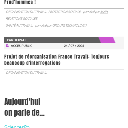
Prud’hommes !
ORGANISATION DU TRAVAIL
PROTECTION SOCIALE
parrainé par
MNH
RELATIONS SOCIALES
SANTÉ AU TRAVAIL
parrainé par
GROUPE TECHNOLOGIA
PARTICIPATIF
ACCÈS PUBLIC
24 / 07 / 2026
Projet de réorganisation France Travail: Toujours
beaucoup d'interrogations
ORGANISATION DU TRAVAIL
Aujourd'hui
on parle de...
SciencesPo,