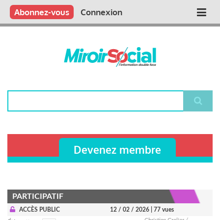
Aller
Qui sommes nous ?
Vous publiez
Nous publions
Contactez-nous
Abonnez-vous
Connexion
Main
au
contenu
navigation
principal
Rechercher
Devenez membre
PARTICIPATIF
ACCÈS PUBLIC
12 / 02 / 2026
| 77 vues
Christian Grolier /