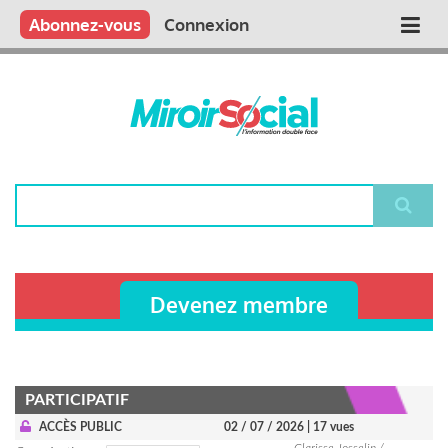
Aller
Qui sommes nous ?
Vous publiez
Nous publions
Contactez-nous
Abonnez-vous
Connexion
Main
au
contenu
navigation
principal
Rechercher
Devenez membre
PARTICIPATIF
ACCÈS PUBLIC
02 / 07 / 2026
| 17 vues
Clarisse Josselin /