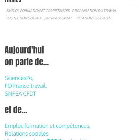
Filiales
EMPLOI, FORMATION ET COMPÉTENCES
ORGANISATION DU TRAVAIL
PROTECTION SOCIALE
parrainé par
MNH
RELATIONS SOCIALES
Aujourd'hui
on parle de...
SciencesPo,
FO France travail,
SNPEA CFDT
et de...
Emploi, formation et compétences,
Relations sociales,