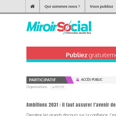
Aller
Qui sommes nous ?
Vous publiez
Main
au
contenu
navigation
principal
Publiez
gratuiteme
PARTICIPATIF
ACCÈS PUBLIC
Organisations
LA POSTE
Ambitions 2031 : il faut assurer l’avenir d
Derrière les grands discours sur la confiance, l’in