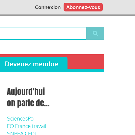
Connexion
Abonnez-vous
Devenez membre
Aujourd'hui
on parle de...
SciencesPo,
FO France travail,
SNPEA CFDT