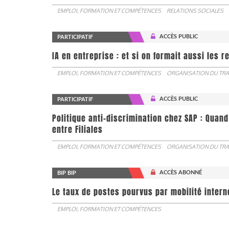
EMPLOI, FORMATION ET COMPÉTENCES
RELATIONS SOCIALES
ACCÈS PUBLIC
PARTICIPATIF
IA en entreprise : et si on formait aussi les 
EMPLOI, FORMATION ET COMPÉTENCES
ORGANISATION DU TRA
ACCÈS PUBLIC
PARTICIPATIF
Politique anti-discrimination chez SAP : Quand
entre Filiales
EMPLOI, FORMATION ET COMPÉTENCES
ORGANISATION DU TRA
ACCÈS ABONNÉ
BIP BIP
Le taux de postes pourvus par mobilité interne 
EMPLOI, FORMATION ET COMPÉTENCES