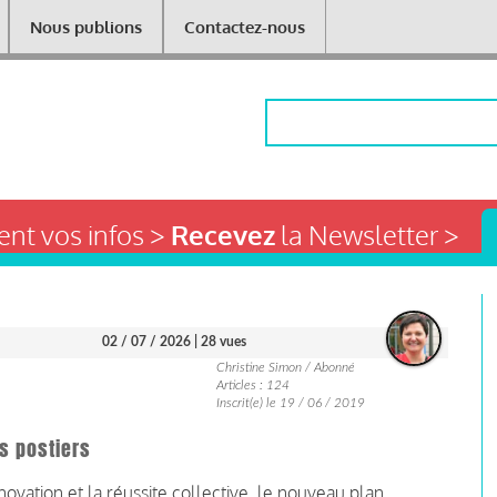
Nous publions
Contactez-nous
Rechercher
nt vos infos >
Recevez
la Newsletter >
02 / 07 / 2026
| 28 vues
Christine Simon / Abonné
Articles : 124
Inscrit(e) le 19 / 06 / 2019
es postiers
novation et la réussite collective, le nouveau plan