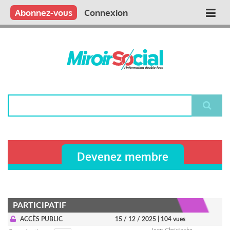
Aller
Qui sommes nous ?
Vous publiez
Nous publions
Contactez-nous
Abonnez-vous
Connexion
Main
au
contenu
navigation
principal
Rechercher
Devenez membre
PARTICIPATIF
ACCÈS PUBLIC
15 / 12 / 2025
| 104 vues
Jean-Christophe