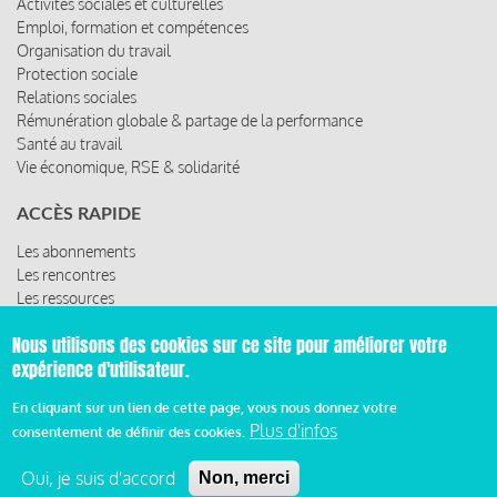
Activités sociales et culturelles
Emploi, formation et compétences
Organisation du travail
Protection sociale
Relations sociales
Rémunération globale & partage de la performance
Santé au travail
Vie économique, RSE & solidarité
ACCÈS RAPIDE
Les abonnements
Les rencontres
Les ressources
Nous utilisons des cookies sur ce site pour améliorer votre
expérience d'utilisateur.
© 2019 Miroir Social - Réalisé par
Cafffeine
En cliquant sur un lien de cette page, vous nous donnez votre
Plus d'infos
consentement de définir des cookies.
Mentions légales et condition générale d’utilisation et
Pied
d’abonnement
Oui, je suis d'accord
Non, merci