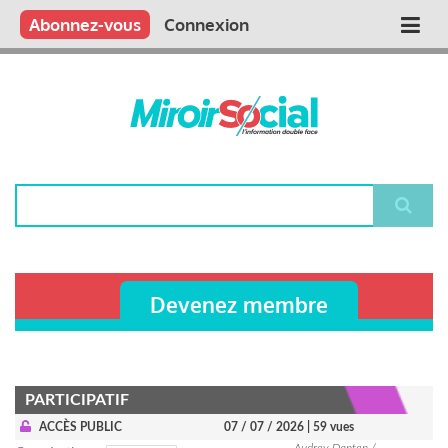
Aller
Qui sommes nous ?
Vous publiez
Nous publions
Contactez-nous
Abonnez-vous
Connexion
Main
au
contenu
navigation
principal
Rechercher
Devenez membre
PARTICIPATIF
ACCÈS PUBLIC
07 / 07 / 2026
| 59 vues
Audrey Danten /