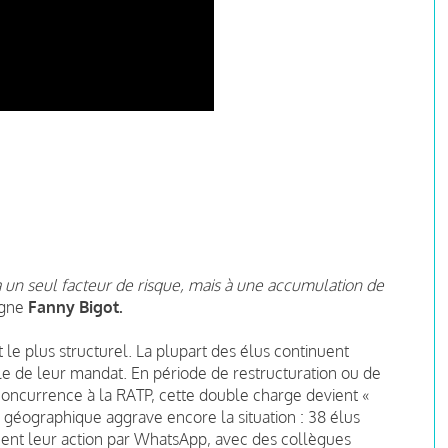
à un seul facteur de risque, mais à une accumulation de
igne
Fanny Bigot.
t le plus structurel. La plupart des élus continuent
èle de leur mandat. En période de restructuration ou de
oncurrence à la RATP, cette double charge devient «
on géographique aggrave encore la situation : 38 élus
nent leur action par WhatsApp, avec des collègues