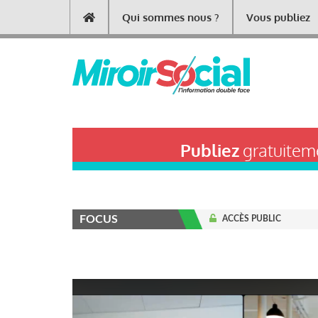
Aller
Qui sommes nous ?
Vous publiez
Main
au
contenu
navigation
principal
Publiez
gratuiteme
FOCUS
ACCÈS PUBLIC