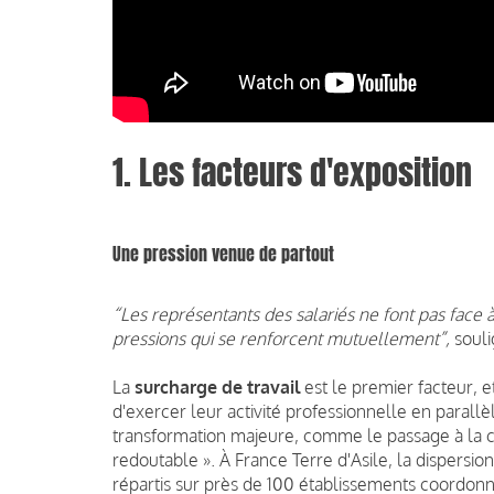
1. Les facteurs d'exposition
Une pression venue de partout
“Les représentants des salariés ne font pas face 
pressions qui se renforcent mutuellement”,
soul
La
surcharge de travail
est le premier facteur, e
d'exercer leur activité professionnelle en parall
transformation majeure, comme le passage à la c
redoutable ». À France Terre d'Asile, la dispersi
répartis sur près de 100 établissements coordon