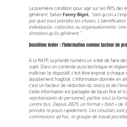
La première condition pour agir sur les RPS des él
génèrent. Selon
Fanny Bigot
,
“tant qu'on a l'im
par quel bout prendre les choses. L'identification 
individuelle, collective ou organisationnelle. Une fo
émotions qu'ils génèrent.”
Deuxième levier : l'information comme facteur de pr
À la RATP, la priorité numéro un a été de faire d
sujet. Dans un contexte aussi technique et régle
maîtriser le dispositif, c'est être exposé à chaq
doublement fragilisé. L'information donnée en am
c'est un facteur de réduction du stress et de l'i
Cette information est partagée de façon fine et t
représentants du personnel, parfois sous la for
centre bus. Depuis 2025, un format « flash » de 3
prendre le pouls rapidement. Ces résultats sont p
commissions ad hoc, le groupe de travail pluridisc