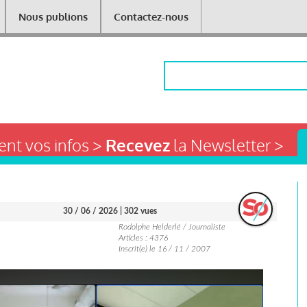
Nous publions
Contactez-nous
Rechercher
nt vos infos >
Recevez
la Newsletter >
30 / 06 / 2026
| 302 vues
Rodolphe Helderlé / Journaliste
Articles : 4376
Inscrit(e) le 16 / 11 / 2007