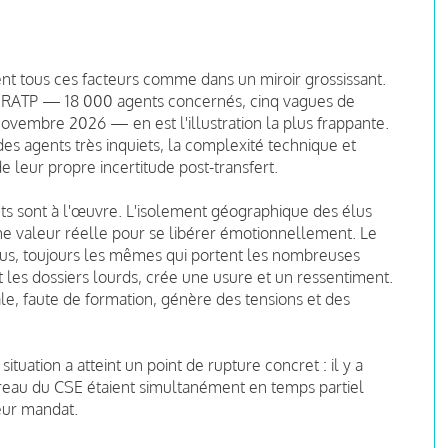
nt tous ces facteurs comme dans un miroir grossissant.
a RATP — 18 000 agents concernés, cinq vagues de
vembre 2026 — en est l'illustration la plus frappante.
des agents très inquiets, la complexité technique et
de leur propre incertitude post-transfert.
nts sont à l'œuvre. L'isolement géographique des élus
ne valeur réelle pour se libérer émotionnellement. Le
élus, toujours les mêmes qui portent les nombreuses
et les dossiers lourds, crée une usure et un ressentiment.
ale, faute de formation, génère des tensions et des
situation a atteint un point de rupture concret : il y a
reau du CSE étaient simultanément en temps partiel
leur mandat.