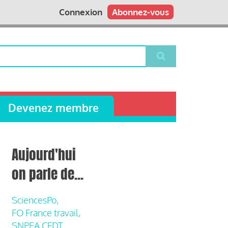
Connexion
Abonnez-vous
Devenez membre
Aujourd'hui
on parle de...
SciencesPo,
FO France travail,
SNPEA CFDT