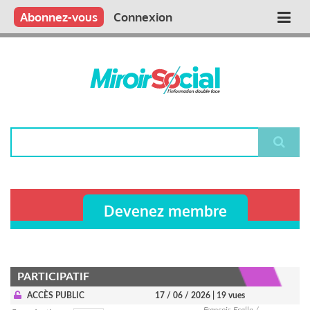
Aller
Qui sommes nous ?
Vous publiez
Nous publions
Contactez-nous
Abonnez-vous
Connexion
Main
au
contenu
navigation
principal
Rechercher
Devenez membre
PARTICIPATIF
ACCÈS PUBLIC
17 / 06 / 2026
| 19 vues
François Ecalle /