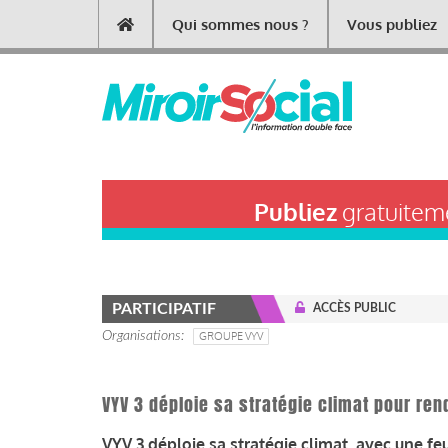
Aller
Qui sommes nous ?
Vous publiez
Main
au
contenu
navigation
principal
Publiez
gratuiteme
PARTICIPATIF
ACCÈS PUBLIC
Organisations
GROUPE VYV
VYV 3 déploie sa stratégie climat pour ren
VYV 3 déploie sa stratégie climat
avec une feu