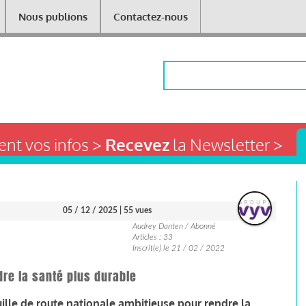
Nous publions
Contactez-nous
Rechercher
nt vos infos >
Recevez
la Newsletter >
05 / 12 / 2025
| 55 vues
Audrey Danten / Abonné
Articles : 33
Inscrit(e) le 21 / 02 / 2022
dre la santé plus durable
ille de route nationale ambitieuse pour rendre la