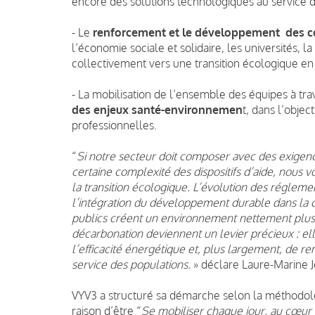
encore des solutions technologiques au service d
- Le
renforcement et le développement des c
l’économie sociale et solidaire, les universités, 
collectivement vers une transition écologique en
- La mobilisation de l’ensemble des équipes à tr
des enjeux santé-environnemen
t, dans l’objec
professionnelles.
“
Si notre secteur doit composer avec des exigenc
certaine complexité des dispositifs d’aide, nous 
la transition écologique. L’évolution des régleme
l’intégration du développement durable dans la ce
publics créent un environnement nettement plus 
décarbonation deviennent un levier précieux : el
l’efficacité énergétique et, plus largement, de ren
service des populations.
» déclare Laure-Marine J
VYV3 a structuré sa démarche selon la méthodol
raison d’être “
Se mobiliser chaque jour, au cœur 