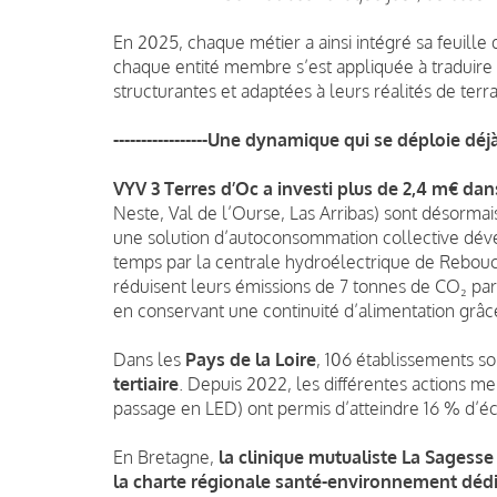
En 2025, chaque métier a ainsi intégré sa feuille 
chaque entité membre s’est appliquée à traduire l
structurantes et adaptées à leurs réalités de terra
-----------------Une dynamique qui se déploie déjà d
VYV 3 Terres d’Oc a investi plus de 2,4 m€ da
Neste, Val de l’Ourse, Las Arribas) sont désormai
une solution d’autoconsommation collective dév
temps par la centrale hydroélectrique de Rebouc,
réduisent leurs émissions de 7 tonnes de CO₂ par a
en conservant une continuité d’alimentation grâc
Dans les
Pays de la Loire
, 106 établissements s
tertiaire
. Depuis 2022, les différentes actions me
passage en LED) ont permis d’atteindre 16 % d’é
En Bretagne,
la clinique mutualiste La Sagesse
la charte régionale santé-environnement dédié