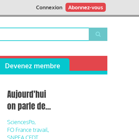
Connexion
Abonnez-vous
Devenez membre
Aujourd'hui
on parle de...
SciencesPo,
FO France travail,
SNPEA CFDT