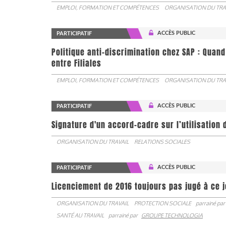
EMPLOI, FORMATION ET COMPÉTENCES
ORGANISATION DU TRA
ACCÈS PUBLIC
PARTICIPATIF
Politique anti-discrimination chez SAP : Quand
entre Filiales
EMPLOI, FORMATION ET COMPÉTENCES
ORGANISATION DU TRA
ACCÈS PUBLIC
PARTICIPATIF
Signature d'un accord-cadre sur l’utilisation 
ORGANISATION DU TRAVAIL
RELATIONS SOCIALES
ACCÈS PUBLIC
PARTICIPATIF
Licenciement de 2016 toujours pas jugé à ce 
ORGANISATION DU TRAVAIL
PROTECTION SOCIALE
parrainé par
SANTÉ AU TRAVAIL
parrainé par
GROUPE TECHNOLOGIA