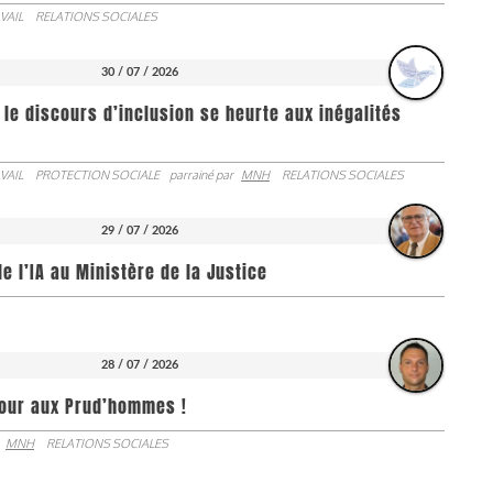
VAIL
RELATIONS SOCIALES
30 / 07 / 2026
 le discours d’inclusion se heurte aux inégalités
VAIL
PROTECTION SOCIALE
parrainé par
MNH
RELATIONS SOCIALES
29 / 07 / 2026
de l’IA au Ministère de la Justice
28 / 07 / 2026
jour aux Prud’hommes !
MNH
RELATIONS SOCIALES