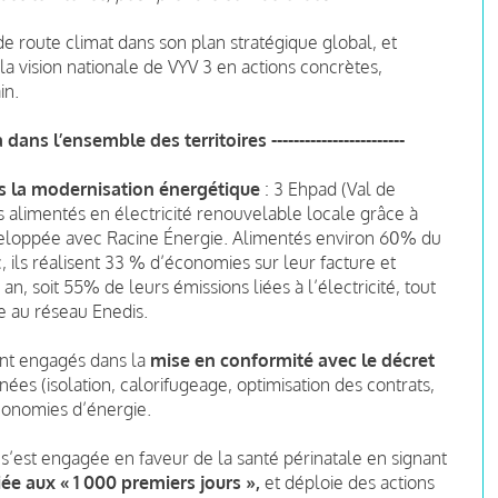
de route climat dans son plan stratégique global, et
a vision nationale de VYV 3 en actions concrètes,
in.
ans l’ensemble des territoires ------------------------
ns la modernisation énergétiqu
e
: 3 Ehpad (Val de
s alimentés en électricité renouvelable locale grâce à
eloppée avec Racine Énergie. Alimentés environ 60% du
 ils réalisent 33 % d’économies sur leur facture et
n, soit 55% de leurs émissions liées à l’électricité, tout
e au réseau Enedis.
ont engagés dans la
mise en conformité avec le décret
nées (isolation, calorifugeage, optimisation des contrats,
conomies d’énergie.
s’est engagée en faveur de la santé périnatale en signant
e aux « 1 000 premiers jours »,
et déploie des actions