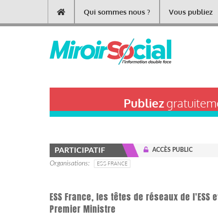
Aller
Qui sommes nous ?
Vous publiez
Main
au
contenu
navigation
principal
Publiez
gratuiteme
PARTICIPATIF
ACCÈS PUBLIC
Organisations
ESS FRANCE
ESS France, les têtes de réseaux de l'ESS e
Premier Ministre