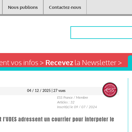
Nous publions
Contactez-nous
Rechercher
nt vos infos >
Recevez
la Newsletter >
04 / 12 / 2025
| 27 vues
ESS France / Membre
Articles : 32
Inscrit(e) le 09 / 07 / 2024
t l'UDES adressent un courrier pour interpeler le