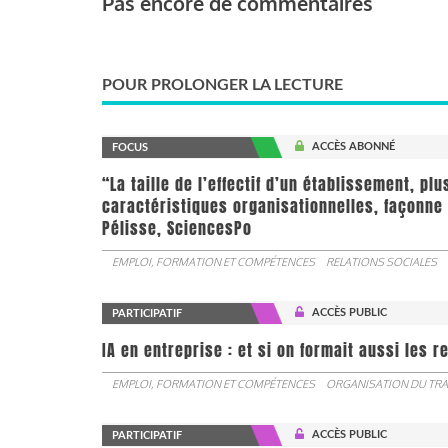
Pas encore de commentaires
POUR PROLONGER LA LECTURE
ACCÈS ABONNÉ
FOCUS
“La taille de l’effectif d’un établissement, pl
caractéristiques organisationnelles, façonne 
Pélisse, SciencesPo
EMPLOI, FORMATION ET COMPÉTENCES
RELATIONS SOCIALES
ACCÈS PUBLIC
PARTICIPATIF
IA en entreprise : et si on formait aussi les 
EMPLOI, FORMATION ET COMPÉTENCES
ORGANISATION DU TRA
ACCÈS PUBLIC
PARTICIPATIF