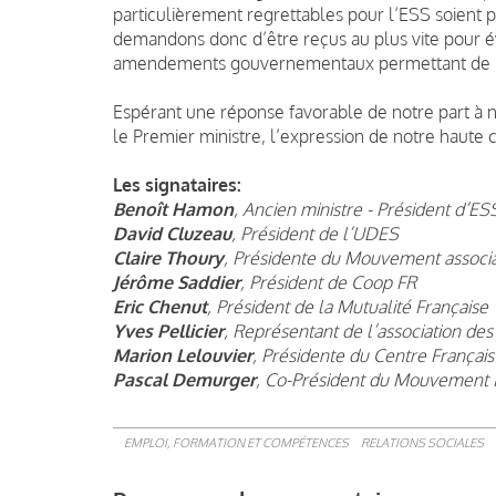
particulièrement regrettables pour l’ESS soient 
demandons donc d’être reçus au plus vite pour évo
amendements gouvernementaux permettant de réé
Espérant une réponse favorable de notre part à 
le Premier ministre, l’expression de notre haute c
Les signataires:
Benoît Hamon
, Ancien ministre - Président d’E
David Cluzeau
, Président de l’UDES
Claire Thoury
, Présidente du Mouvement associa
Jérôme Saddier
, Président de Coop FR
Eric Chenut
, Président de la Mutualité Française
Yves Pellicier
, Représentant de l’association des
Marion Lelouvier
, Présidente du Centre Français
Pascal Demurger
, Co-Président du Mouvement 
EMPLOI, FORMATION ET COMPÉTENCES
RELATIONS SOCIALES