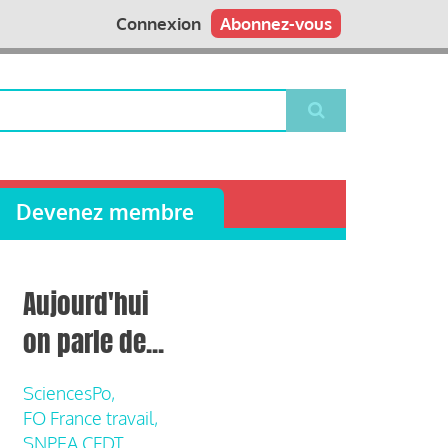
Connexion
Abonnez-vous
Devenez membre
Aujourd'hui
on parle de...
SciencesPo,
FO France travail,
SNPEA CFDT