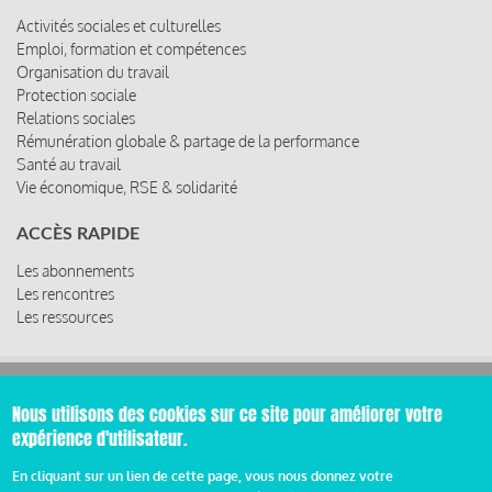
Activités sociales et culturelles
Emploi, formation et compétences
Organisation du travail
Protection sociale
Relations sociales
Rémunération globale & partage de la performance
Santé au travail
Vie économique, RSE & solidarité
ACCÈS RAPIDE
Les abonnements
Les rencontres
Les ressources
© 2019 Miroir Social - Réalisé par
Cafffeine
Nous utilisons des cookies sur ce site pour améliorer votre
expérience d'utilisateur.
Mentions légales et condition générale d’utilisation et
Pied
d’abonnement
En cliquant sur un lien de cette page, vous nous donnez votre