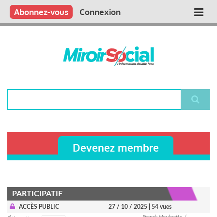
Aller
Qui sommes nous ?
Vous publiez
Nous publions
Contactez-nous
Abonnez-vous
Connexion
Main
au
contenu
navigation
principal
Rechercher
Devenez membre
PARTICIPATIF
ACCÈS PUBLIC
27 / 10 / 2025
| 54 vues
Franck Houlgatte /