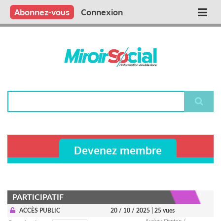
Aller
Qui sommes nous ?
Vous publiez
Nous publions
Contactez-nous
Abonnez-vous
Connexion
Main
au
contenu
navigation
principal
Rechercher
Devenez membre
PARTICIPATIF
ACCÈS PUBLIC
20 / 10 / 2025
| 25 vues
Audrey Danten /