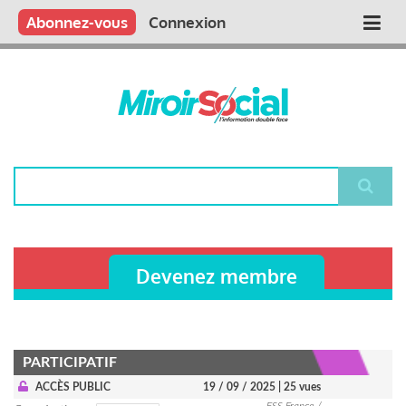
Aller
Qui sommes nous ?
Vous publiez
Nous publions
Contactez-nous
Abonnez-vous
Connexion
Main
au
contenu
navigation
principal
Rechercher
Devenez membre
PARTICIPATIF
ACCÈS PUBLIC
19 / 09 / 2025
| 25 vues
ESS France /