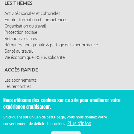
LES THÈMES
Activités sociales et culturelles
Emploi, formation et compétences
Organisation du travail
Protection sociale
Relations sociales
Rémunération globale & partage de la performance
Santé au travail
Vie économique, RSE & solidarité
ACCÈS RAPIDE
Les abonnements
Les rencontres
Les ressources
Nous utilisons des cookies sur ce site pour améliorer votre
expérience d'utilisateur.
© 2019 Miroir Social - Réalisé par
Cafffeine
En cliquant sur un lien de cette page, vous nous donnez votre
Plus d'infos
consentement de définir des cookies.
Mentions légales et condition générale d’utilisation et