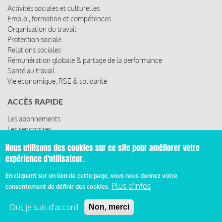
Activités sociales et culturelles
Emploi, formation et compétences
Organisation du travail
Protection sociale
Relations sociales
Rémunération globale & partage de la performance
Santé au travail
Vie économique, RSE & solidarité
ACCÈS RAPIDE
Les abonnements
Les rencontres
Les ressources
Nous utilisons des cookies sur ce site pour améliorer votre
expérience d'utilisateur.
En cliquant sur un lien de cette page, vous nous donnez votre
© 2019 Miroir Social - Réalisé par
Cafffeine
Plus d'infos
consentement de définir des cookies.
Mentions légales et condition générale d’utilisation et
Oui, je suis d'accord
Non, merci
Pied
d’abonnement