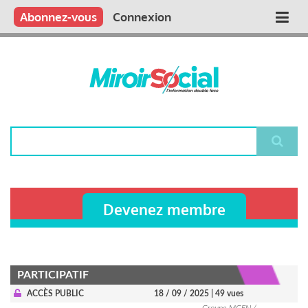
Aller
Qui sommes nous ?
Vous publiez
Nous publions
Contactez-nous
Abonnez-vous
Connexion
Main
au
contenu
navigation
principal
Rechercher
Devenez membre
PARTICIPATIF
ACCÈS PUBLIC
18 / 09 / 2025
| 49 vues
Groupe MGEN /