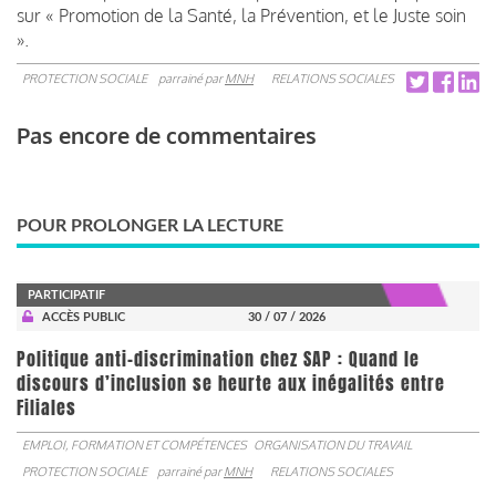
sur « Promotion de la Santé, la Prévention, et le Juste soin
».
PROTECTION SOCIALE
parrainé par
MNH
RELATIONS SOCIALES
Pas encore de commentaires
POUR PROLONGER LA LECTURE
PARTICIPATIF
ACCÈS PUBLIC
30 / 07 / 2026
Politique anti-discrimination chez SAP : Quand le
discours d’inclusion se heurte aux inégalités entre
Filiales
EMPLOI, FORMATION ET COMPÉTENCES
ORGANISATION DU TRAVAIL
PROTECTION SOCIALE
parrainé par
MNH
RELATIONS SOCIALES