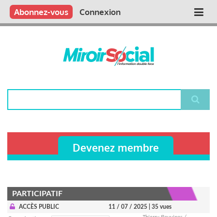
Aller
Qui sommes nous ?
Vous publiez
Nous publions
Contactez-nous
Abonnez-vous
Connexion
Main
au
contenu
navigation
principal
Rechercher
Devenez membre
PARTICIPATIF
ACCÈS PUBLIC
11 / 07 / 2025
| 35 vues
Thierry Bouvines /