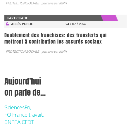
PROTECTION SOCIALE
parrainé par
MNH
PARTICIPATIF
ACCÈS PUBLIC
24 / 07 / 2026
Doublement des franchises: des transferts qui
mettront à contribution les assurés sociaux
PROTECTION SOCIALE
parrainé par
MNH
Aujourd'hui
on parle de...
SciencesPo,
FO France travail,
SNPEA CFDT