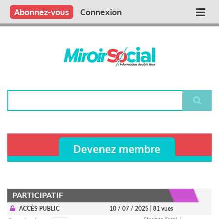
Aller
Qui sommes nous ?
Vous publiez
Nous publions
Contactez-nous
Abonnez-vous
Connexion
Main
au
contenu
navigation
principal
Rechercher
Devenez membre
PARTICIPATIF
ACCÈS PUBLIC
10 / 07 / 2025
| 81 vues
Stephen Soret /