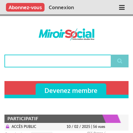
Aller
Qui sommes nous ?
Vous publiez
Nous publions
Contactez-nous
Abonnez-vous
Connexion
Main
au
contenu
navigation
principal
Rechercher
Devenez membre
PARTICIPATIF
ACCÈS PUBLIC
10 / 02 / 2025
| 56 vues
ESS France /