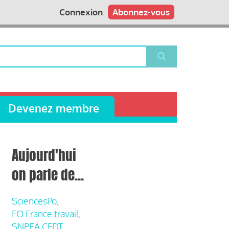
Connexion
Abonnez-vous
Devenez membre
Aujourd'hui
on parle de...
SciencesPo,
FO France travail,
SNPEA CFDT