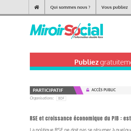
Aller
Qui sommes nous ?
Vous publiez
Main
au
contenu
navigation
principal
Publiez
gratuiteme
PARTICIPATIF
ACCÈS PUBLIC
Organisations
BDF
RSE et croissance économique du PIB : es
La politique RSE ne doit pas se résumer à quelque