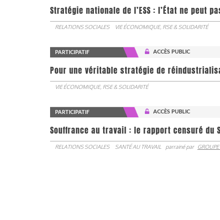
Stratégie nationale de l’ESS : l’État ne peut 
RELATIONS SOCIALES
VIE ÉCONOMIQUE, RSE & SOLIDARITÉ
ACCÈS PUBLIC
PARTICIPATIF
Pour une véritable stratégie de réindustrialis
VIE ÉCONOMIQUE, RSE & SOLIDARITÉ
ACCÈS PUBLIC
PARTICIPATIF
Souffrance au travail : le rapport censuré du 
RELATIONS SOCIALES
SANTÉ AU TRAVAIL
parrainé par
GROUPE