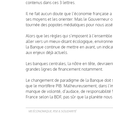
contenus dans ces 3 lettres.
Il ne fait aucun doute que l’économie française a
ses moyens et les orienter. Mais le Gouverneur c
tournée des popotes médiatiques pour nous asséner
Alors que les règles qui s’imposent à l’ensembl
aller vers un mieux-disant écologique, environne
la Banque continue de mettre en avant, un indica
aux enjeux déjà actuels.
Les banques centrales, la nôtre en tête, devraien
grandes lignes de financement notamment.
Le changement de paradigme de la Banque doit se
que le mortifère PIB. Malheureusement, dans l’im
manque de volonté, d’audace, de responsabilit
France selon la BDF, pas sûr que la planète nous 
VIE ÉCONOMIQUE, RSE & SOLIDARITÉ