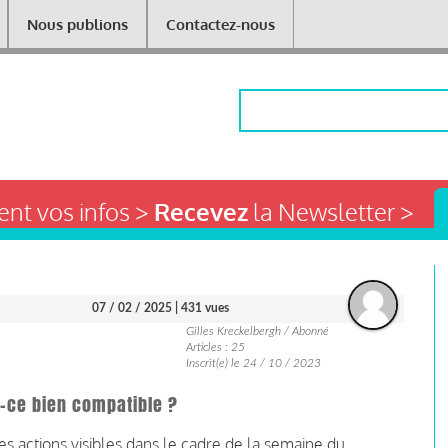
Nous publions
Contactez-nous
Rechercher
nt vos infos >
Recevez
la Newsletter >
07 / 02 / 2025
| 431 vues
Gilles Kreckelbergh / Abonné
Articles : 25
Inscrit(e) le 24 / 10 / 2023
t-ce bien compatible ?
s actions visibles dans le cadre de la semaine du