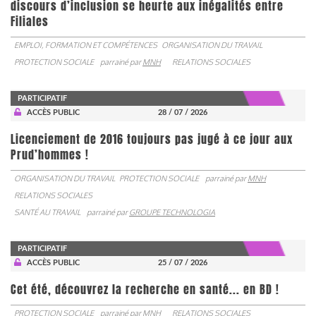
discours d’inclusion se heurte aux inégalités entre
Filiales
EMPLOI, FORMATION ET COMPÉTENCES
ORGANISATION DU TRAVAIL
PROTECTION SOCIALE
parrainé par
MNH
RELATIONS SOCIALES
PARTICIPATIF
ACCÈS PUBLIC
28 / 07 / 2026
Licenciement de 2016 toujours pas jugé à ce jour aux
Prud’hommes !
ORGANISATION DU TRAVAIL
PROTECTION SOCIALE
parrainé par
MNH
RELATIONS SOCIALES
SANTÉ AU TRAVAIL
parrainé par
GROUPE TECHNOLOGIA
PARTICIPATIF
ACCÈS PUBLIC
25 / 07 / 2026
Cet été, découvrez la recherche en santé... en BD !
PROTECTION SOCIALE
parrainé par
MNH
RELATIONS SOCIALES