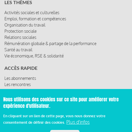
LES THÈMES
Activités sociales et culturelles
Emploi, formation et compétences
Organisation du travail
Protection sociale
Relations sociales
Rémunération globale & partage de la performance
Santé au travail
Vie économique, RSE & solidarité
ACCÈS RAPIDE
Les abonnements
Les rencontres
Les ressources
Nous utilisons des cookies sur ce site pour améliorer votre
expérience d'utilisateur.
© 2019 Miroir Social - Réalisé par
Cafffeine
En cliquant sur un lien de cette page, vous nous donnez votre
Plus d'infos
consentement de définir des cookies.
Mentions légales et condition générale d’utilisation et