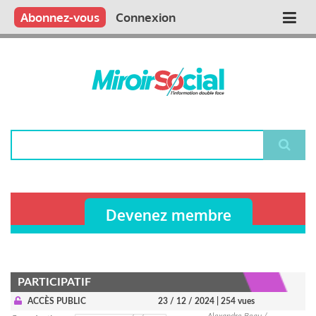
Aller
Qui sommes nous ?
Vous publiez
Nous publions
Contactez-nous
Abonnez-vous
Connexion
Main
au
contenu
navigation
principal
Rechercher
Devenez membre
PARTICIPATIF
ACCÈS PUBLIC
23 / 12 / 2024
| 254 vues
Alexandre Beau /