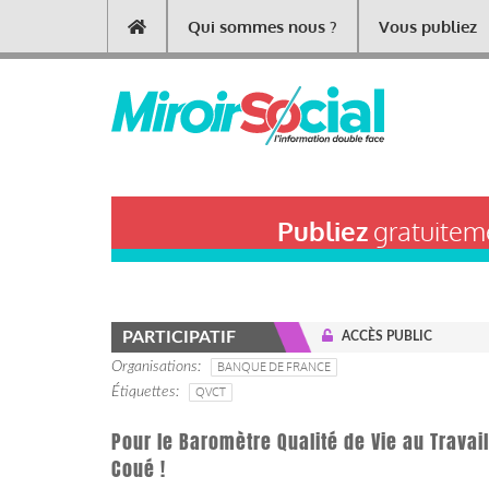
Aller
Qui sommes nous ?
Vous publiez
Main
au
contenu
navigation
principal
Publiez
gratuiteme
PARTICIPATIF
ACCÈS PUBLIC
Organisations
BANQUE DE FRANCE
Étiquettes
QVCT
Pour le Baromètre Qualité de Vie au Travai
Coué !