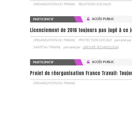
ORGANISATION DU TRAVAIL
RELATIONS SOCIALES
ACCÈS PUBLIC
PARTICIPATIF
Licenciement de 2016 toujours pas jugé à ce 
ORGANISATION DU TRAVAIL
PROTECTION SOCIALE
parrainé par
SANTÉ AU TRAVAIL
parrainé par
GROUPE TECHNOLOGIA
ACCÈS PUBLIC
PARTICIPATIF
Projet de réorganisation France Travail: Touj
ORGANISATION DU TRAVAIL