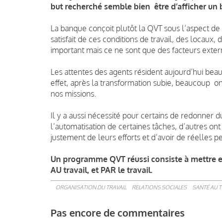
but recherché semble bien être d’afficher un 
La banque conçoit plutôt la QVT sous l’aspect de l
satisfait de ces conditions de travail, des locaux
important mais ce ne sont que des facteurs extern
Les attentes des agents résident aujourd’hui bea
effet, après la transformation subie, beaucoup ont
nos missions.
Il y a aussi nécessité pour certains de redonner d
l’automatisation de certaines tâches, d’autres on
justement de leurs efforts et d’avoir de réelles 
Un programme QVT réussi consiste à mettre en 
AU travail, et PAR le travail.
ORGANISATION DU TRAVAIL
RELATIONS SOCIALES
SANTÉ AU T
Pas encore de commentaires