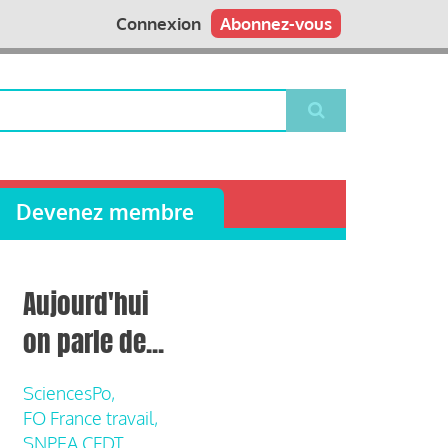
Connexion
Abonnez-vous
Devenez membre
Aujourd'hui
on parle de...
SciencesPo,
FO France travail,
SNPEA CFDT