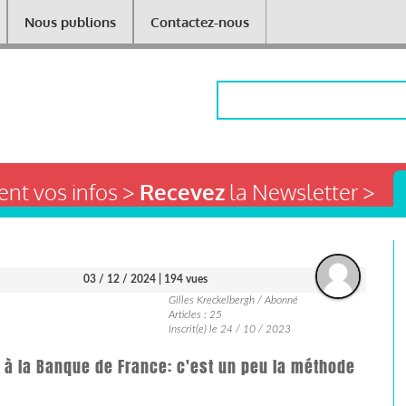
Nous publions
Contactez-nous
Rechercher
nt vos infos >
Recevez
la Newsletter >
03 / 12 / 2024
| 194 vues
Gilles Kreckelbergh / Abonné
Articles : 25
Inscrit(e) le 24 / 10 / 2023
l à la Banque de France: c'est un peu la méthode