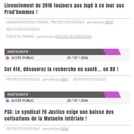
Licenciement de 2016 toujours pas jugé à ce jour aux
Prud’hommes !
ORGANISATION DU TRAVAIL
PROTECTION SOCIALE
parrainé par
MNH
RELATIONS SOCIALES
SANTÉ AU TRAVAIL
parrainé par
GROUPE TECHNOLOGIA
PARTICIPATIF
ACCÈS PUBLIC
25 / 07 / 2026
Cet été, découvrez la recherche en santé... en BD !
PROTECTION SOCIALE
parrainé par
MNH
RELATIONS SOCIALES
PARTICIPATIF
ACCÈS PUBLIC
24 / 07 / 2026
PSC: Le syndicat FO Justice exige une baisse des
cotisations de la Mutuelle Intériale !
PROTECTION SOCIALE
parrainé par
MNH