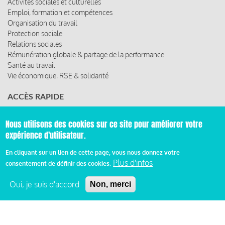
Activités sociales et culturelles
Emploi, formation et compétences
Organisation du travail
Protection sociale
Relations sociales
Rémunération globale & partage de la performance
Santé au travail
Vie économique, RSE & solidarité
ACCÈS RAPIDE
Les abonnements
Nous utilisons des cookies sur ce site pour améliorer votre
Les rencontres
expérience d'utilisateur.
Les ressources
En cliquant sur un lien de cette page, vous nous donnez votre
Plus d'infos
consentement de définir des cookies.
© 2019 Miroir Social - Réalisé par
Cafffeine
Oui, je suis d'accord
Non, merci
Mentions légales et condition générale d’utilisation et
Pied
d’abonnement