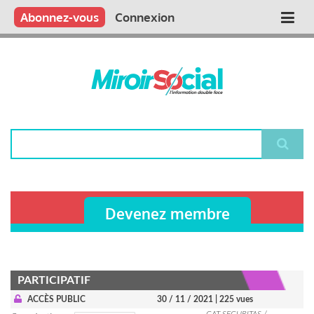
Aller
Qui sommes nous ?
Vous publiez
Nous publions
Contactez-nous
Abonnez-vous
Connexion
Main
au
contenu
navigation
principal
Rechercher
Devenez membre
PARTICIPATIF
ACCÈS PUBLIC
30 / 11 / 2021
| 225 vues
CAT SECURITAS /