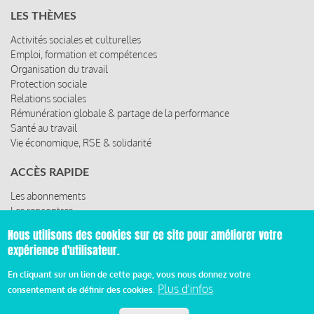
LES THÈMES
Activités sociales et culturelles
Emploi, formation et compétences
Organisation du travail
Protection sociale
Relations sociales
Rémunération globale & partage de la performance
Santé au travail
Vie économique, RSE & solidarité
ACCÈS RAPIDE
Les abonnements
Les rencontres
Les ressources
Nous utilisons des cookies sur ce site pour améliorer votre
expérience d'utilisateur.
En cliquant sur un lien de cette page, vous nous donnez votre
© 2019 Miroir Social - Réalisé par
Cafffeine
Plus d'infos
consentement de définir des cookies.