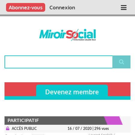
Aller
Qui sommes nous ?
Vous publiez
Nous publions
Contactez-nous
Abonnez-vous
Connexion
Main
au
contenu
navigation
principal
Rechercher
Devenez membre
PARTICIPATIF
ACCÈS PUBLIC
16 / 07 / 2020
| 296 vues
Laurent Smolnik /