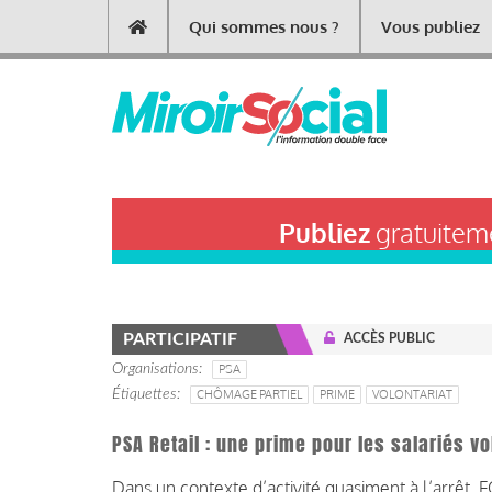
Aller
Qui sommes nous ?
Vous publiez
Main
au
contenu
navigation
principal
Publiez
gratuiteme
PARTICIPATIF
ACCÈS PUBLIC
Organisations
PSA
Étiquettes
CHÔMAGE PARTIEL
PRIME
VOLONTARIAT
PSA Retail : une prime pour les salariés v
Dans un contexte d’activité quasiment à l’arrêt, F