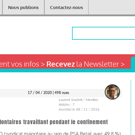
Nous publions
Contactez-nous
Rechercher
nt vos infos >
Recevez
la Newsletter >
17 / 04 / 2020
| 498 vues
Laurent Smolnik / Membre
Articles : 7
Inscrit(e) le 08 / 11 / 2016
olontaires travaillant pendant le confinement
O (syndicat majoritaire au sein de PSA Retail avec 49,8 %)