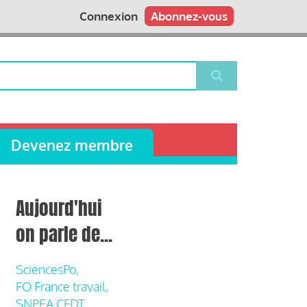
Connexion
Abonnez-vous
Devenez membre
Aujourd'hui
on parle de...
SciencesPo,
FO France travail,
SNPEA CFDT