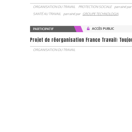
ORGANISATION DU TRAVAIL
PROTECTION SOCIALE
parrainé par
SANTÉ AU TRAVAIL
parrainé par
GROUPE TECHNOLOGIA
ACCÈS PUBLIC
PARTICIPATIF
Projet de réorganisation France Travail: Touj
ORGANISATION DU TRAVAIL