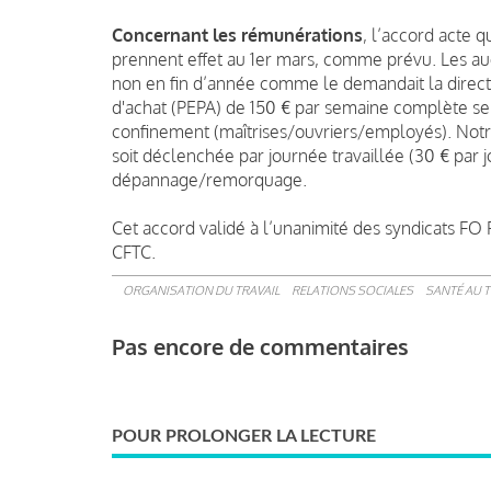
Concernant les rémunérations
, l’accord acte 
prennent effet au 1er mars, comme prévu. Les au
non en fin d’année comme le demandait la direct
d'achat
(PEPA) de 150 € par semaine complète sera
confinement (maîtrises/ouvriers/employés). Notre
soit déclenchée par journée travaillée (30 € par jo
dépannage/remorquage.
Cet accord validé
à l’unanimité des syndicats FO
CFTC.
ORGANISATION DU TRAVAIL
RELATIONS SOCIALES
SANTÉ AU T
Pas encore de commentaires
POUR PROLONGER LA LECTURE