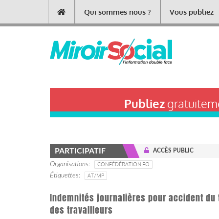
Aller
Qui sommes nous ?
Vous publiez
Main
au
contenu
navigation
principal
Publiez
gratuiteme
PARTICIPATIF
ACCÈS PUBLIC
Organisations
CONFÉDÉRATION FO
Étiquettes
AT/MP
Indemnités journalières pour accident du t
des travailleurs