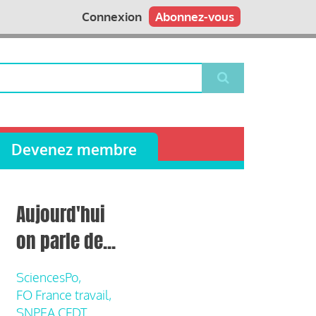
Connexion
Abonnez-vous
Devenez membre
Aujourd'hui
on parle de...
SciencesPo,
FO France travail,
SNPEA CFDT