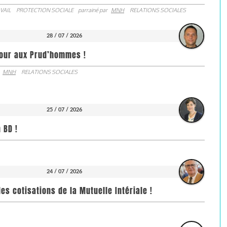
VAIL
PROTECTION SOCIALE
parrainé par
MNH
RELATIONS SOCIALES
28 / 07 / 2026
jour aux Prud’hommes !
MNH
RELATIONS SOCIALES
25 / 07 / 2026
 BD !
24 / 07 / 2026
es cotisations de la Mutuelle Intériale !