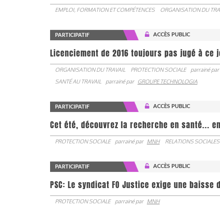
EMPLOI, FORMATION ET COMPÉTENCES
ORGANISATION DU TRA
ACCÈS PUBLIC
PARTICIPATIF
Licenciement de 2016 toujours pas jugé à ce 
ORGANISATION DU TRAVAIL
PROTECTION SOCIALE
parrainé par
SANTÉ AU TRAVAIL
parrainé par
GROUPE TECHNOLOGIA
ACCÈS PUBLIC
PARTICIPATIF
Cet été, découvrez la recherche en santé... en
PROTECTION SOCIALE
parrainé par
MNH
RELATIONS SOCIALES
ACCÈS PUBLIC
PARTICIPATIF
PSC: Le syndicat FO Justice exige une baisse d
PROTECTION SOCIALE
parrainé par
MNH