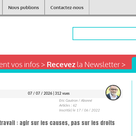
Nous publions
Contactez-nous
Rechercher
nt vos infos >
Recevez
la Newsletter >
07 / 07 / 2026
| 312 vues
Eric Gautron / Abonné
Articles : 62
Inscrit(e) le 17 / 06 / 2022
ravail : agir sur les causes, pas sur les droits