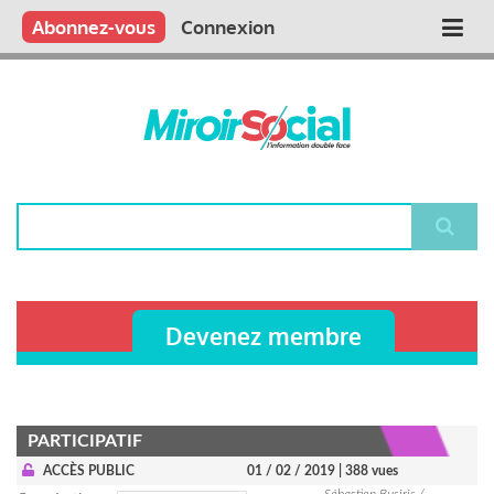
Aller
Qui sommes nous ?
Vous publiez
Nous publions
Contactez-nous
Abonnez-vous
Connexion
Main
au
contenu
navigation
principal
Rechercher
Devenez membre
PARTICIPATIF
ACCÈS PUBLIC
01 / 02 / 2019
| 388 vues
Sébastien Busiris /