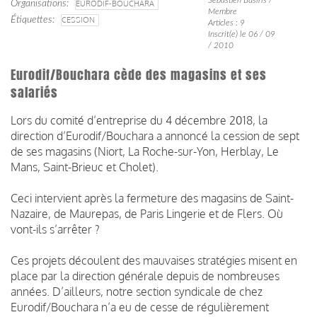
Organisations
EURODIF-BOUCHARA
Membre
Étiquettes
CESSION
Articles : 9
Inscrit(e) le 06 / 09
/ 2010
Eurodif/Bouchara cède des magasins et ses
salariés
Lors du comité d’entreprise du 4 décembre 2018, la
direction d’Eurodif/Bouchara a annoncé la cession de sept
de ses magasins (Niort, La Roche-sur-Yon, Herblay, Le
Mans, Saint-Brieuc et Cholet).
Ceci intervient après la fermeture des magasins de Saint-
Nazaire, de Maurepas, de Paris Lingerie et de Flers. Où
vont-ils s’arrêter ?
Ces projets découlent des mauvaises stratégies misent en
place par la direction générale depuis de nombreuses
années. D’ailleurs, notre section syndicale de chez
Eurodif/Bouchara n’a eu de cesse de régulièrement