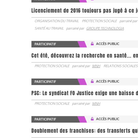
Licenciement de 2016 toujours pas jugé à ce 
ORGANISATION DU TRAVAIL
PROTECTION SOCIALE
parrainé par
SANTÉ AU TRAVAIL
parrainé par
GROUPE TECHNOLOGIA
ACCÈS PUBLIC
PARTICIPATIF
Cet été, découvrez la recherche en santé... en
PROTECTION SOCIALE
parrainé par
MNH
RELATIONS SOCIALES
ACCÈS PUBLIC
PARTICIPATIF
PSC: Le syndicat FO Justice exige une baisse d
PROTECTION SOCIALE
parrainé par
MNH
ACCÈS PUBLIC
PARTICIPATIF
Doublement des franchises: des transferts qu