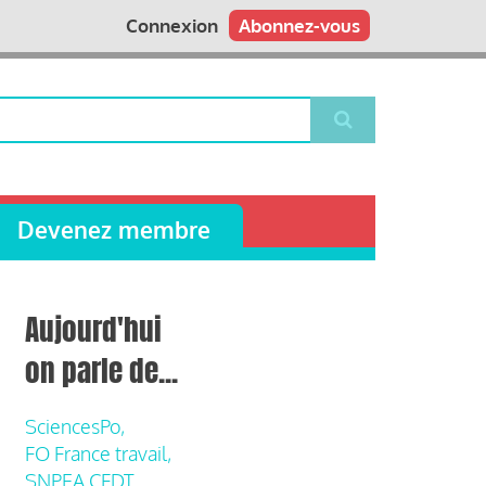
Connexion
Abonnez-vous
Devenez membre
Aujourd'hui
on parle de...
SciencesPo,
FO France travail,
SNPEA CFDT