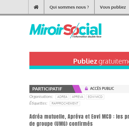
Aller
Qui sommes nous ?
Vous publiez
Main
au
contenu
navigation
principal
Publiez
gratuiteme
PARTICIPATIF
ACCÈS PUBLIC
Organisations
ADREA
APREVA
EOVI MCD
Étiquettes
RAPPROCHEMENT
Adréa mutuelle, Apréva et Eovi MCD : les p
de groupe (UMG) confirmés