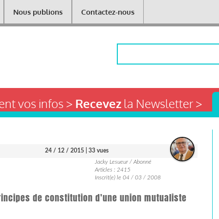
Nous publions
Contactez-nous
Rechercher
nt vos infos >
Recevez
la Newsletter >
24 / 12 / 2015
| 33 vues
Jacky Lesueur / Abonné
Articles : 2415
Inscrit(e) le 04 / 03 / 2008
rincipes de constitution d'une union mutualiste