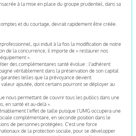
nsacrée à la mise en place du groupe prudentiel, dans sa
comptes et du courtage, devrait rapidement être créée.
rprofessionnel, qui induit à la fois la modification de notre
n de la concurrence, il importe de « restaurer nos
i-équipement ».
 métier des complémentaires santé évolue : l'adhérent
pagne véritablement dans la préservation de son capital
garanties telles que la prévoyance devient
à valeur ajoutée, dont certains pourront se déployer au
ique nous permettant de couvrir tous les publics dans une
, en santé et au-delà ».
indéniablement l'effet de taille puisque l'UMG occupera une
sociale complémentaire, en seconde position dans le
lions de personnes protégées. C'est une force
 nationaux de la protection sociale, pour se développer