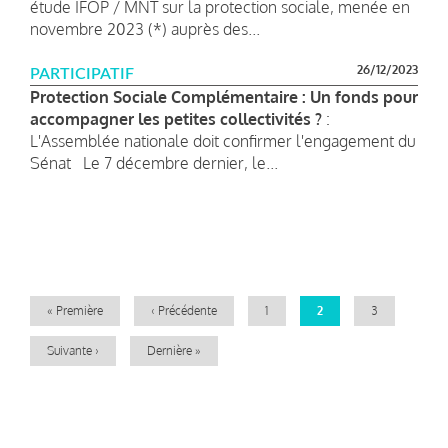
étude IFOP / MNT sur la protection sociale, menée en
novembre 2023 (*) auprès des...
26/12/2023
PARTICIPATIF
Protection Sociale Complémentaire : Un fonds pour
accompagner les petites collectivités ?
:
L'Assemblée nationale doit confirmer l'engagement du
Sénat Le 7 décembre dernier, le...
Pagination
Première
« Première
Page
‹ Précédente
Page
1
Page
2
Page
3
page
précédente
courante
Page
Suivante ›
Dernière
Dernière »
suivante
page