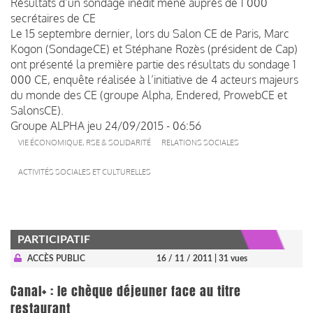
Résultats d’un sondage inédit mené auprès de 1 000
secrétaires de CE
Le 15 septembre dernier, lors du Salon CE de Paris, Marc
Kogon (SondageCE) et Stéphane Rozès (président de Cap)
ont présenté la première partie des résultats du
sondage 1
000 CE
, enquête réalisée à l’initiative de 4 acteurs majeurs
du monde des CE (groupe Alpha, Endered, ProwebCE et
SalonsCE).
Groupe ALPHA
jeu 24/09/2015 - 06:56
VIE ÉCONOMIQUE, RSE & SOLIDARITÉ
RELATIONS SOCIALES
ACTIVITÉS SOCIALES ET CULTURELLES
PARTICIPATIF
ACCÈS PUBLIC
16 / 11 / 2011
| 31 vues
Canal+ : le chèque déjeuner face au titre
restaurant