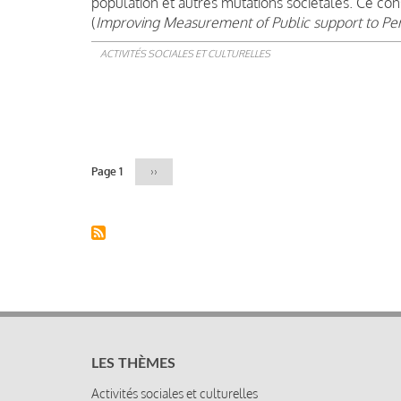
population et autres mutations sociétales. Ce co
(
Improving Measurement of Public support to Pe
ACTIVITÉS SOCIALES ET CULTURELLES
Pagination
Page 1
Page
››
suivante
LES THÈMES
Activités sociales et culturelles