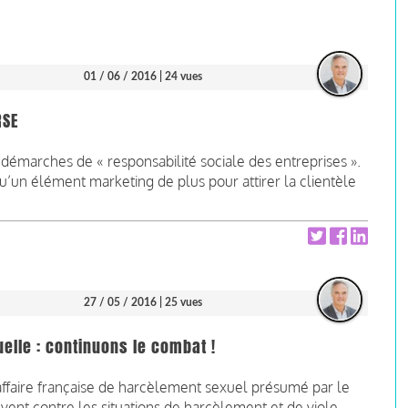
01 / 06 / 2016
| 24 vues
RSE
démarches de « responsabilité sociale des entreprises ».
u’un élément marketing de plus pour attirer la clientèle
27 / 05 / 2016
| 25 vues
uelle : continuons le combat !
’affaire française de harcèlement sexuel présumé par le
èvent contre les situations de harcèlement et de viole