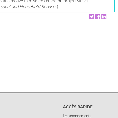
nstat a motivé la mise en œuvre du projet IMPact
rsonal and Household Services
).
ACCÈS RAPIDE
Les abonnements