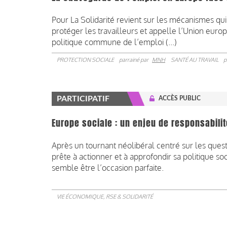
Pour La Solidarité revient sur les mécanismes qui
protéger les travailleurs et appelle l’Union euro
politique commune de l’emploi (...)
PROTECTION SOCIALE
parrainé par
MNH
SANTÉ AU TRAVAIL
p
PARTICIPATIF
ACCÈS PUBLIC
Europe sociale : un enjeu de responsabilit
Après un tournant néolibéral centré sur les ques
prête à actionner et à approfondir sa politique s
semble être l’occasion parfaite.
VIE ÉCONOMIQUE, RSE & SOLIDARITÉ