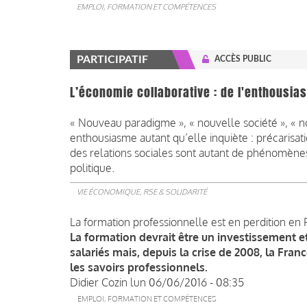
EMPLOI, FORMATION ET COMPÉTENCES
PARTICIPATIF
ACCÈS PUBLIC
L’économie collaborative : de l'enthousias
« Nouveau paradigme », « nouvelle société », « no
enthousiasme autant qu’elle inquiète : précarisat
des relations sociales sont autant de phénomènes
politique.
VIE ÉCONOMIQUE, RSE & SOLIDARITÉ
La formation professionnelle est en perdition en F
La formation devrait être un investissement et
salariés mais,
depuis la crise de 2008,
la Franc
les savoirs professionnels.
Didier Cozin
lun 06/06/2016 - 08:35
EMPLOI, FORMATION ET COMPÉTENCES