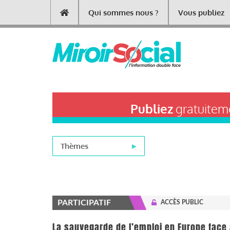
Aller
Qui sommes nous ?
Vous publiez
Main
au
contenu
navigation
principal
Publiez
gratuiteme
Thèmes
PARTICIPATIF
ACCÈS PUBLIC
La sauvegarde de l’emploi en Europe face à