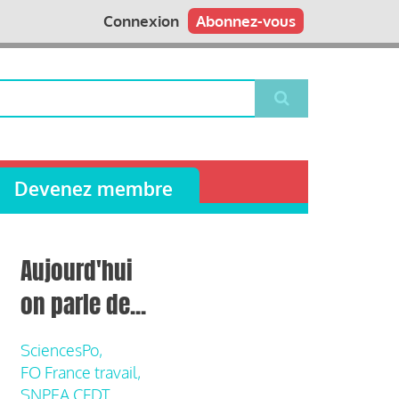
Connexion
Abonnez-vous
Devenez membre
Aujourd'hui
on parle de...
SciencesPo,
FO France travail,
SNPEA CFDT